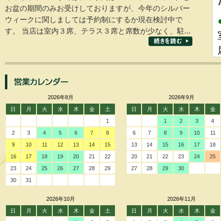
お盆の期間のみお受けしておりますが、今年のシルバー
ウィークに関しましては予約制にするか現在検討中で
す。 当店は室内３席、テラス３席と席数が少なく、駐...
2026年8月
2026年9月
日
月
火
水
木
金
土
日
月
火
水
木
金
1
1
2
3
4
2
3
4
5
6
7
8
6
7
8
9
10
11
9
10
11
12
13
14
15
13
14
15
16
17
18
16
17
18
19
20
21
22
20
21
22
23
24
25
23
24
25
26
27
28
29
27
28
29
30
30
31
2026年10月
2026年11月
日
月
火
水
木
金
土
日
月
火
水
木
金