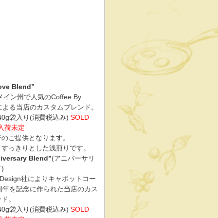
ove Blend”
イン州で人気のCoffee By
n社による当店のカスタムブレンド。
/340g袋入り(消費税込み)
SOLD
回入荷未定
でのご提供となります。
うすっきりとした浅煎りです。
iversary Blend”
(アニバーサリ
)
 By Design社によりキャボットコー
周年を記念に作られた当店のカス
ンド。
/340g袋入り(消費税込み)
SOLD