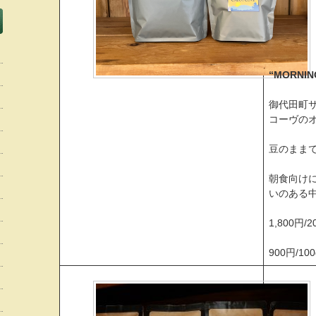
“MORNI
御代田町
コーヴの
豆のまま
朝食向け
いのある
1,800円
900円/1