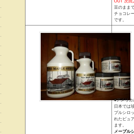
OUT 次
豆のまま
チョコレ
です。
●アメリ
日本では
プルシロッ
れたピュ
ます。
メ
ープルシ