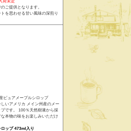
回入荷未定
でのご提供となります。
ートを思わせる甘い風味の深煎り
カ産ピュアメープルシロップ
珍しいアメリカ メイン州産のメー
プです。 100％天然樹液から採
アな本物の味をお楽しみいただけ
ロップ 473ml入
り