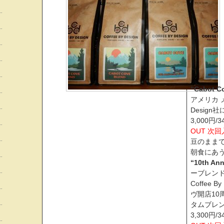
“Cabot C
アメリカ メ
Desig
3,000円
OUT 次
豆のまま
朝食にあ
“10th Ann
ーブレンド
Coffee
ヴ開店10
タムブレ
3,300円