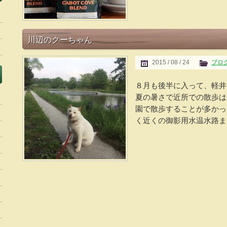
川辺のクーちゃん
2015 / 08 / 24
ブロ
８月も後半に入って、軽井
夏の暑さで近所での散歩は
園で散歩することが多かっ
く近くの御影用水温水路まで