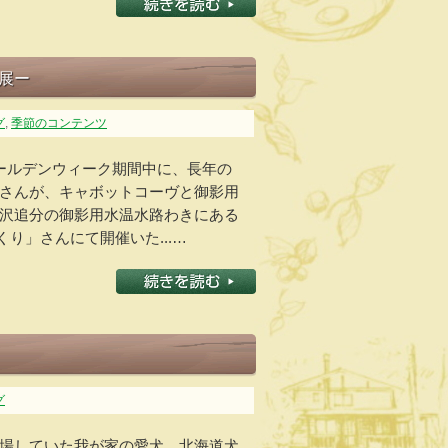
展ー
グ
,
季節のコンテンツ
ゴールデンウィーク期間中に、長年の
さんが、キャボットコーヴと御影用
沢追分の御影用水温水路わきにある
くり」さんにて開催いた...…
グ
場していた我が家の愛犬、北海道犬