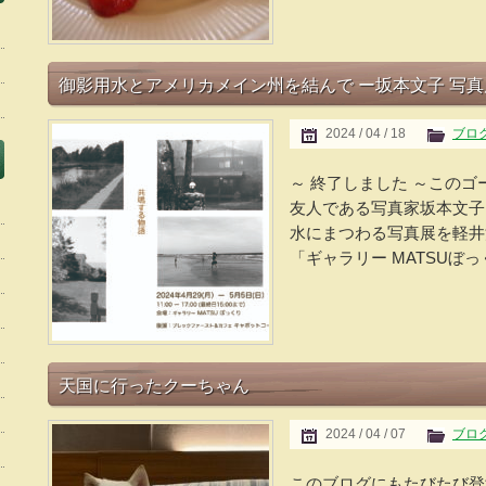
御影用水とアメリカメイン州を結んで ー坂本文子 写真
2024 / 04 / 18
ブロ
～ 終了しました ～この
友人である写真家坂本文子
水にまつわる写真展を軽井
「ギャラリー MATSUぼっ
天国に行ったクーちゃん
2024 / 04 / 07
ブロ
このブログにもたびたび登