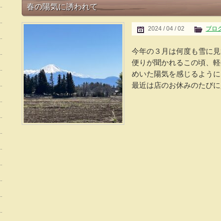
春の陽気に誘われて
2024 / 04 / 02
ブロ
今年の３月は何度も雪に見
便りが聞かれるこの頃、軽
めいた陽気を感じるように
最近は店のお休みのたびに少