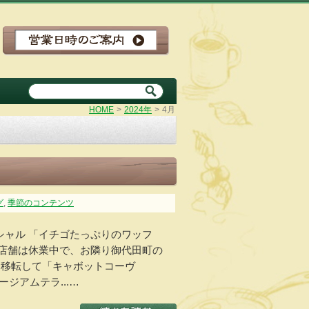
HOME
>
2024年
>
4月
グ
,
季節のコンテンツ
シャル 「イチゴたっぷりのワッフ
の店舗は休業中で、お隣り御代田町の
) に移転して「キャボットコーヴ
ュージアムテラ...…