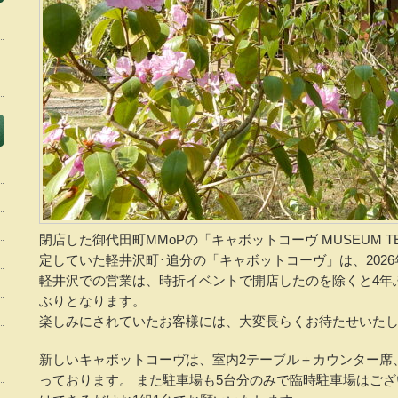
閉店した御代田町MMoPの「キャボットコーヴ MUSEUM 
定していた軽井沢町･追分の「キャボットコーヴ」は、2026年
軽井沢での営業は、時折イベントで開店したのを除くと4年
ぶりとなります。
楽しみにされていたお客様には、大変長らくお待たせいた
新しいキャボットコーヴは、室内2テーブル＋カウンター席
っております。 また駐車場も5台分のみで臨時駐車場はご