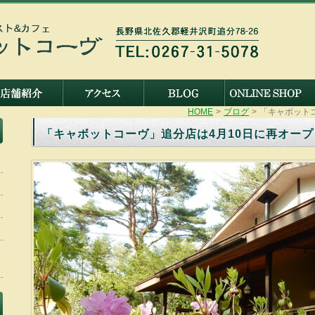
HOME
>
ブログ
>
「キャボット
「キャボットコーヴ」追分店は4月10日に再オー