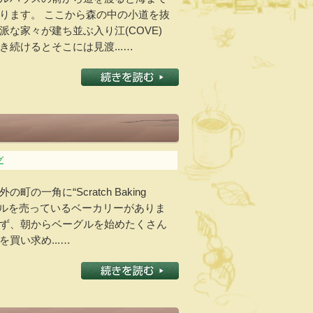
ります。 ここから森の中の小道を抜
な家々が建ち並ぶ入り江(COVE)
続けるとそこには見渡...…
グ
の一角に“Scratch Baking
ーグルを売っているベーカリーがありま
ず、朝からベーグルを始めたくさん
買い求め...…