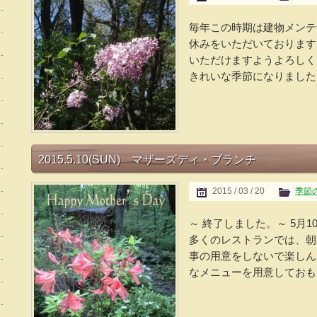
毎年この時期は建物メンテ
休みをいただいております
いただけますようよろしく
きれいな季節になりました。
2015.5.10(SUN) マザーズディ・ブランチ
2015 / 03 / 20
季節
～ 終了しました。～ 5月1
多くのレストランでは、朝
事の用意をしないで楽しん
なメニューを用意しておもて