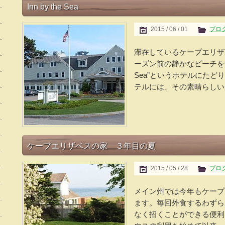
Inn by the Sea
2015 / 06 / 01
ブロ
滞在しているケープエリザ
ーズン前の静かなビーチを歩いて
Sea”というホテルにた
テルには、その素晴らしい景
ケープエリザベスの家 ３年目の夏
2015 / 05 / 28
ブロ
メイン州では今年もケープ
ます。毎回外食するわずら
なく招くことができる便利