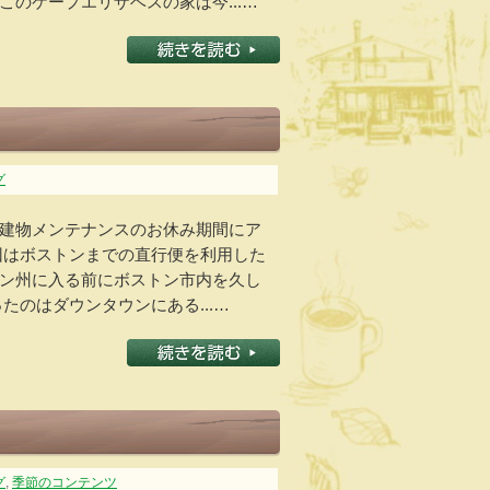
のケープエリザベスの家は今...…
グ
建物メンテナンスのお休み期間にア
回はボストンまでの直行便を利用した
ン州に入る前にボストン市内を久し
たのはダウンタウンにある...…
グ
,
季節のコンテンツ