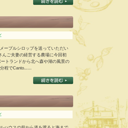
グ
メープルシロップを送っていただい
oleさんご夫妻の経営する農場に今回初
ポートランドから北へ森や湖の風景の
でCanto...…
グ
ルハウスの前から道を渡ると海まで