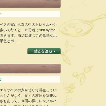
グ
ベスの家から森の中のトレイルやシ
行くと、10分程で“Inn by the
どり着きます。海辺に建つこの豪華なホ
色とポ...…
グ
エリザベスの家を借りて滞在してい
わしさがなく、多くの友達を気兼ね
さもあって、今回の様にレンタルハ