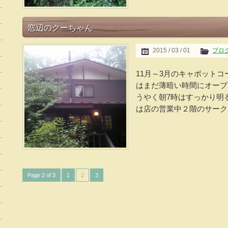
窓辺のクーちゃん
2015 / 03 / 01
ブロ
11月～3月のキャボット
はまだ薄暗い時間にオープ
うやく朝7時はすっかり明
は店の営業中２階のサークル
Page 2 of 3
1
2
3