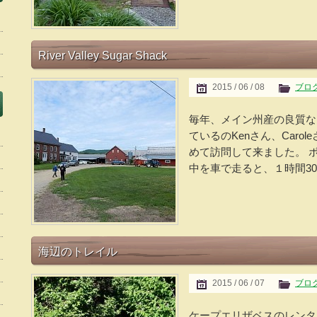
River Valley Sugar Shack
2015 / 06 / 08
ブロ
毎年、メイン州産の良質な
ているのKenさん、Car
めて訪問して来ました。 
中を車で走ると、１時間30分程
海辺のトレイル
2015 / 06 / 07
ブロ
ケープエリザベスのレンタ