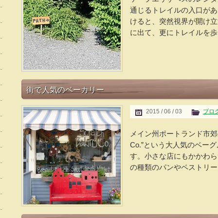
通じるトレイルの入口があ
けると、突然視界が開け立派
に出て、更にトレイルを歩き
街で人気のベーカリー
2015 / 06 / 03
ブロ
メイン州ポートランド市郊外の町
Co.”という大人気のベ
す。小さな店にもかかわら
の種類のパンやペストリーを