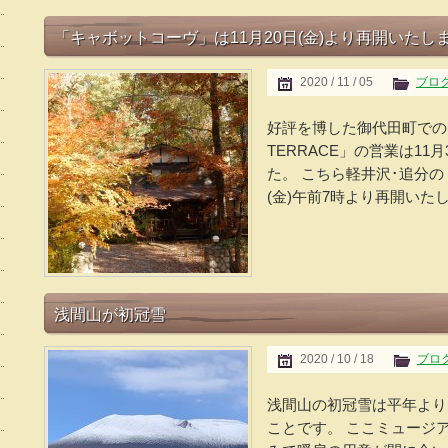
「キャボットコーヴ」は11月20日(金)より再開いたし
2020 / 11 / 05
ブロ
好評を博した御代田町での
TERRACE」の営業は11
た。 こちら軽井沢･追分の
(金)午前7時より再開いたし
浅間山が初冠雪
2020 / 10 / 18
ブロ
浅間山の初冠雪は平年より
ことです。 ここミュージ