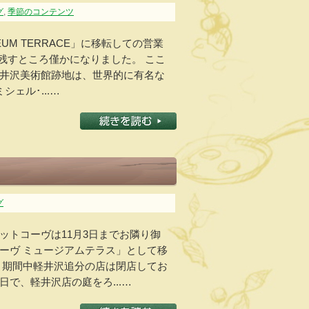
グ
,
季節のコンテンツ
UM TERRACE」に移転しての営業
でと残すところ僅かになりました。 ここ
井沢美術館跡地は、世界的に有名な
ェル･...…
グ
ットコーヴは11月3日までお隣り御
ーヴ ミュージアムテラス」として移
 期間中軽井沢追分の店は閉店してお
で、軽井沢店の庭をろ...…