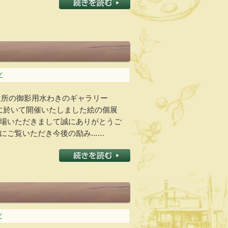
グ
、近所の御影用水わきのギャラリー
んに於いて開催いたしました絵の個展
場いただきまして誠にありがとうご
ご覧いただき今後の励み...…
グ