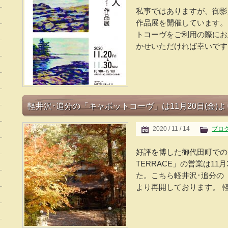
私事ではありますが、御影
作品展を開催しています。
トコーヴをご利用の際にお
かせいただければ幸いです。
軽井沢･追分の「キャボットコーヴ」は11月20日(金)
2020 / 11 / 14
ブロ
好評を博した御代田町での
TERRACE」の営業は11
た。こちら軽井沢･追分の「
より再開しております。 軽井