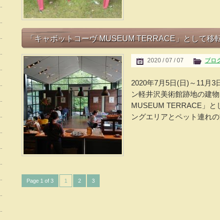
「キャボットコーヴ MUSEUM TERRACE」として
2020 / 07 / 07
ブロ
2020年7月5日(日)～11
ン軽井沢美術館跡地の建物
MUSEUM TERRAC
ングエリアとペット連れの方
Page 1 of 3
1
2
3